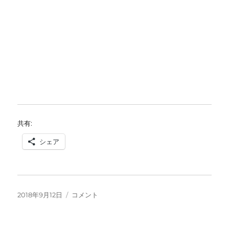
共有:
シェア
投
桃
2018年9月12日
コメント
稿
山
日:
町
植