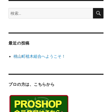
木
組
検
検
索
合
索:
へ
よ
う
こ
そ！
最近の投稿
に
桃山町植木組合へようこそ！
プロの方は、こちらから